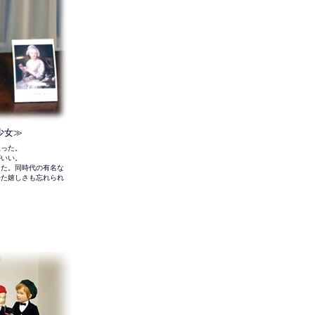
少女≫
思った。
がいい。
った。同時代の有名な
来た嬉しさも忘れられ