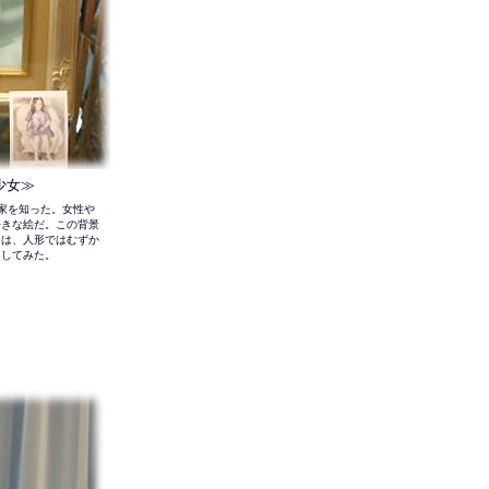
少女≫
作家を知った。女性や
好きな絵だ。この背景
力は、人形ではむずか
にしてみた。