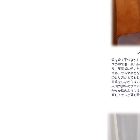
笛を吹く手つきから
ズの中で唯一サルか
り、年賀状に使いた
マネ、サルマネとな
のとり方がとてもむ
省略をしながら描い
人間の少年のプロポ
かなか絵のようには
直してやっと落ち着