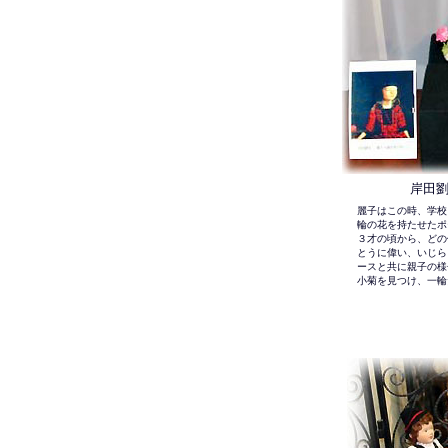
岸田
麗子はこの時、学校
輪の花を持たせたポ
３才の頃から、どの
とうに偉い、いじら
ースと共に親子の様
小菊を見つけ、一輪