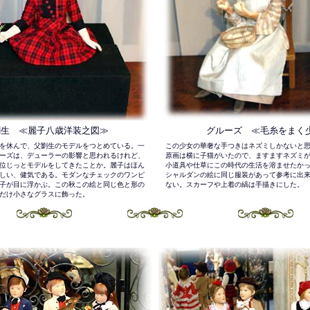
劉生 ≪麗子八歳洋装之図≫
グルーズ ≪毛糸をまく
を休んで、父劉生のモデルをつとめている。一
この少女の華奢な手つきはネズミしかないと
ーズは、デューラーの影響と思われるけれど、
原画は横に子猫がいたので、ますますネズミ
位じっとモデルをしてきたことか。麗子はほん
小道具や仕草にこの時代の生活を溶ませたか
しい、健気である。モダンなチェックのワンピ
シャルダンの絵に同じ服装があって参考に出
子が目に浮かぶ。この秋この絵と同じ色と形の
ない。スカーフや上着の縞は手描きにした。
だけ小さなグラスに飾った。