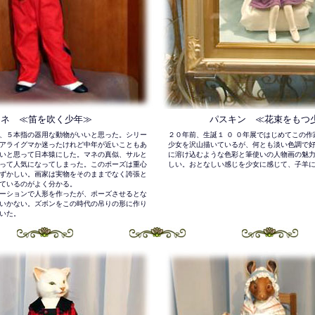
マネ ≪笛を吹く少年≫
パスキン ≪花束をもつ
、５本指の器用な動物がいいと思った。シリー
２０年前、生誕１ ０ ０年展ではじめてこの
アライグマか迷ったけれど中年が近いこともあ
少女を沢山描いているが、何とも淡い色調で
いと思って日本猿にした。マネの真似、サルと
に溶け込むような色彩と筆使いの人物画の魅
って人気になってしまった。このポーズは重心
しい。おとなしい感じを少女に感じて、子羊
ずかしい。画家は実物をそのままでなく誇張と
ているのがよく分かる。
ーションで人形を作ったが、ポーズさせるとな
いかない。ズボンをこの時代の吊りの形に作り
いた。