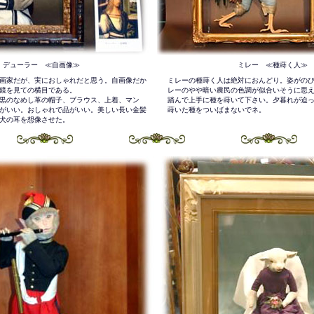
デューラー ≪自画像≫
ミレー ≪種蒔く人≫
画家だが、実におしゃれだと思う。自画像だか
ミレーの種蒔く人は絶対におんどり。姿がの
鏡を見ての横目である。
レーのやや暗い農民の色調が似合いそうに思
黒のなめし革の帽子、ブラウス、上着、マン
踏んで上手に種を蒔いて下さい。夕暮れが迫
がいい。おしゃれで品がいい。美しい長い金髪
蒔いた種をついばまないでネ。
犬の耳を想像させた。